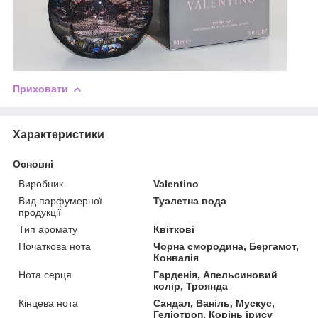
Приховати
Характеристики
Основні
Виробник
Valentino
Вид парфумерної
Туалетна вода
продукції
Тип аромату
Квіткові
Початкова нота
Чорна смородина, Бергамот,
Конвалія
Нота серця
Гарденія, Апельсиновий
колір, Троянда
Кінцева нота
Сандал, Ваніль, Мускус,
Геліотроп, Корінь ірису