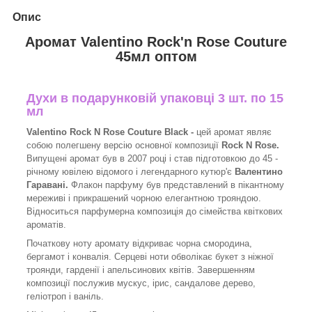
Опис
Аромат Valentino Rock'n Rose Couture
45мл оптом
Духи в подарунковій упаковці 3 шт. по 15
мл
Valentino Rock N Rose Couture Black -
цей аромат являє
собою полегшену версію основної композиції
Rock N Rose.
Випущені аромат був в 2007 році і став підготовкою до 45 -
річному ювілею відомого і легендарного кутюр'є
Валентино
Гаравані.
Флакон парфуму був представлений в пікантному
мереживі і прикрашений чорною елегантною трояндою.
Відноситься парфумерна композиція до сімейства квіткових
ароматів.
Початкову ноту аромату відкриває чорна смородина,
бергамот і конвалія. Серцеві ноти обволікає букет з ніжної
троянди, гарденії і апельсинових квітів. Завершенням
композиції послужив мускус, ірис, сандалове дерево,
геліотроп і ваніль.