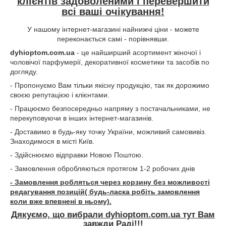
клієнтів задоволеними і перевершити
всі ваші очікування!
У нашому інтернет-магазині найнижчі ціни - можете
переконається самі - порівнявши.
dyhioptom.com.ua
- це найширший асортимент жіночої і
чоловічої парфумерії, декоративної косметики та засобів по
догляду.
- Пропонуємо Вам тільки якісну продукцію, так як дорожимо
своєю репутацією і клієнтами.
- Працюємо безпосередньо напряму з постачальниками, не
перекуповуючи в інших інтернет-магазинів.
- Доставимо в будь-яку точку України, можливий самовивіз.
Знаходимося в місті Київ.
- Здійснюємо відправки Новою Поштою.
- Замовлення обробляються протягом 1-2 робочих днів
- Замовлення робляться через корзину без можливості
редагування позицій( будь-ласка робіть замовлення
коли вже впевнені в ньому).
Дякуємо, що вибрали dyhioptom.com.ua тут Вам
завжди Раді!!!