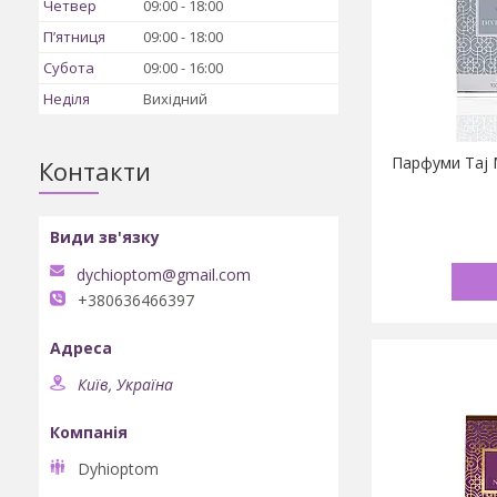
Четвер
09:00
18:00
Пʼятниця
09:00
18:00
Субота
09:00
16:00
Неділя
Вихідний
Парфуми Taj 
Контакти
dychioptom@gmail.com
+380636466397
Київ, Україна
Dyhioptom