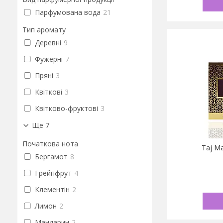
Парфумована вода
21
Тип аромату
Деревні
9
Фужерні
7
Пряні
3
Квіткові
3
Квітково-фруктові
3
Ще 7
Початкова нота
Taj M
Бергамот
8
Грейпфрут
4
Клементін
2
Лимон
2
Мандарин
2