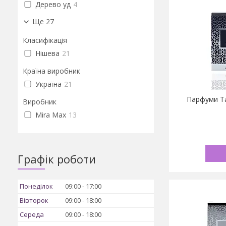
Дерево уд
4
Ще 27
Класифікація
Нішева
21
Країна виробник
Україна
21
Парфуми T
Виробник
Mira Max
13
Графік роботи
Понеділок
09:00
17:00
Вівторок
09:00
18:00
Середа
09:00
18:00