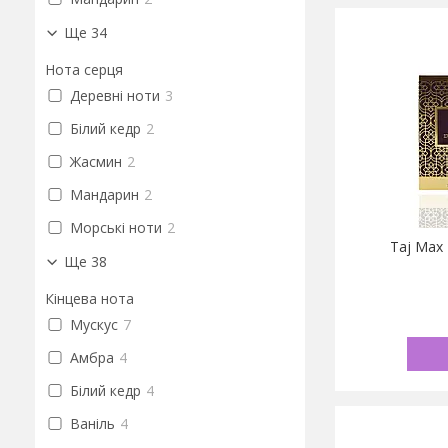
Ще 34
Нота серця
Деревні ноти
3
Білий кедр
2
Жасмин
2
Мандарин
2
Морські ноти
2
Taj Max
Ще 38
Кінцева нота
Мускус
7
Амбра
4
Білий кедр
4
Ваніль
4