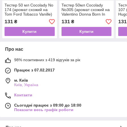
Тестер 50 мл Cocolady No
Тестер 50мл Cocolady
Тест
174 (аромат схожий на
No305 (аромат схожий на
107 
Tom Ford Tobacco Vanille)
Valentino Donna Born In
Hugo
Roma Coral Fantasy)
131
131
131
₴
₴
Купити
Купити
Про нас
98% позитивних з 419 відгуків за рік
Працює з 07.02.2017
м. Київ
Київ, Україна
Контакти
Сьогодні працює з 09:00 до 18:00
Показати весь графік роботи