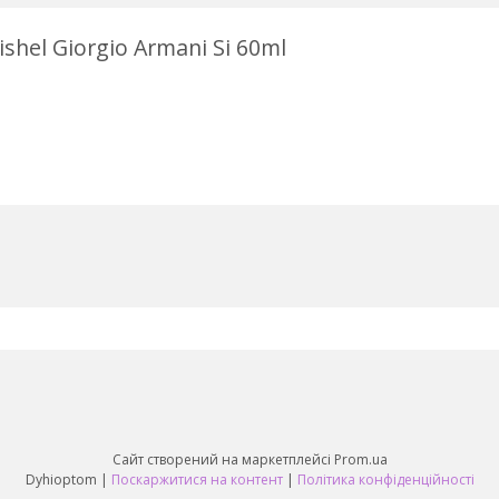
shel Giorgio Armani Si 60ml
Сайт створений на маркетплейсі
Prom.ua
Dyhioptom |
Поскаржитися на контент
|
Політика конфіденційності