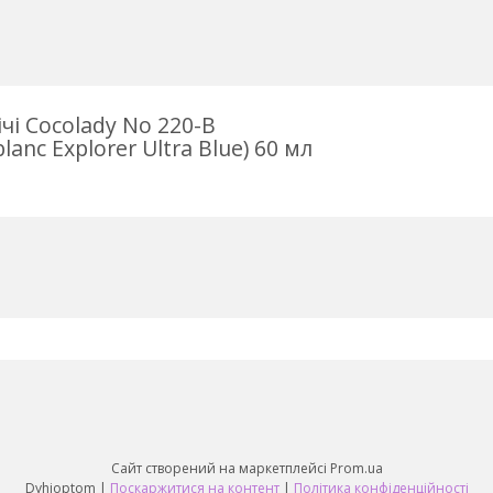
і Cocolady No 220-В
anc Explorer Ultra Blue) 60 мл
Сайт створений на маркетплейсі
Prom.ua
Dyhioptom |
Поскаржитися на контент
|
Політика конфіденційності