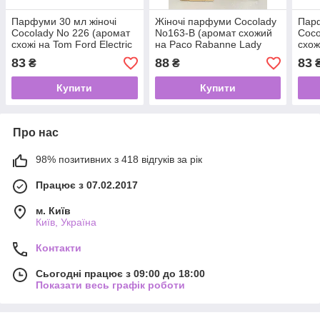
Парфуми 30 мл жіночі
Жіночі парфуми Cocolady
Парф
Cocolady No 226 (аромат
No163-В (аромат схожий
Coco
схожі на Tom Ford Electric
на Paco Rabanne Lady
схож
Cherry)
Million) 60 мл
Pari
83
88
83
₴
₴
Купити
Купити
Про нас
98% позитивних з 418 відгуків за рік
Працює з 07.02.2017
м. Київ
Київ, Україна
Контакти
Сьогодні працює з 09:00 до 18:00
Показати весь графік роботи