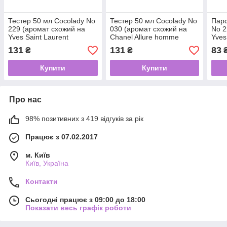
Тестер 50 мл Cocolady No
Тестер 50 мл Cocolady No
Парф
229 (аромат схожий на
030 (аромат схожий на
No 2
Yves Saint Laurent
Chanel Allure homme
Yves
L'Homme Libre)
Sport)
L'Ho
131
131
83
₴
₴
Купити
Купити
Про нас
98% позитивних з 419 відгуків за рік
Працює з 07.02.2017
м. Київ
Київ, Україна
Контакти
Сьогодні працює з 09:00 до 18:00
Показати весь графік роботи