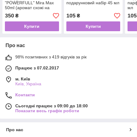
"POWERFULL" Mira Max
подарунковий набір 45 мл
пар
50ml (аромат схожі на
мл
Emporio Armani Stronger
350
105
105
₴
₴
With You)
Купити
Купити
Про нас
98% позитивних з 419 відгуків за рік
Працює з 07.02.2017
м. Київ
Київ, Україна
Контакти
Сьогодні працює з 09:00 до 18:00
Показати весь графік роботи
Про нас