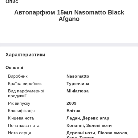
Опис
Автопарфюм 15мл Nasomatto Black
Afgano
Характеристики
Основні
Виробник
Nasomatto
Країна виробник
Туреччина
Вид парфумерної
Мініатюра
продукції
Рік випуску
2009
Класифікація
Елітна
Кінцева нота
Ладан, Дерево агар
Початкова нота
Коноплі, Зелені ноти
Нота серця
Деревні ноти, Лісова смола,
Кава, Тютюн