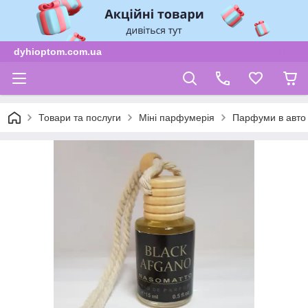
dyhioptom.com.ua
Товари та послуги
Міні парфумерія
Парфуми в авто