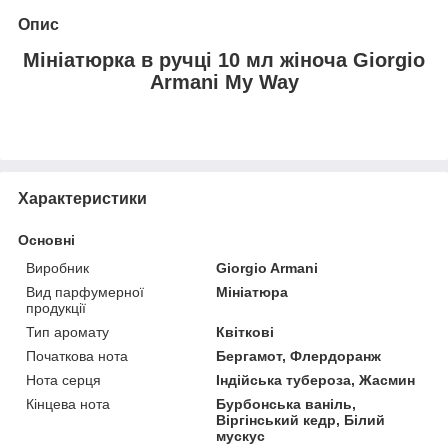
Опис
Мініатюрка в ручці 10 мл жіноча Giorgio
Armani My Way
Характеристики
Основні
Виробник
Giorgio Armani
Вид парфумерної
Мініатюра
продукції
Тип аромату
Квіткові
Початкова нота
Бергамот, Флердоранж
Нота серця
Індійська тубероза, Жасмин
Кінцева нота
Бурбонська ваніль,
Віргінський кедр, Білий
мускус