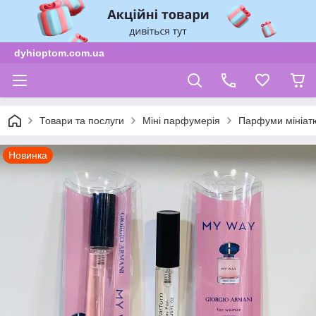
dyhioptom.com.ua
Товари та послуги
Міні парфумерія
Парфуми мініат
Новинка