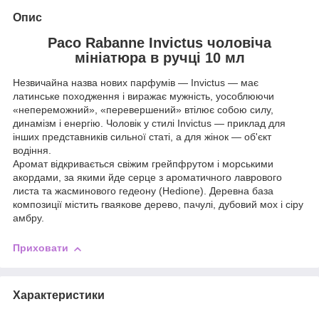
Опис
Paco Rabanne Invictus чоловіча
мініатюра в ручці 10 мл
Незвичайна назва нових парфумів — Invictus — має
латинське походження і виражає мужність, уособлюючи
«непереможний», «перевершений» втілює собою силу,
динамізм і енергію. Чоловік у стилі Invictus — приклад для
інших представників сильної статі, а для жінок — об'єкт
водіння.
Аромат відкривається свіжим грейпфрутом і морськими
акордами, за якими йде серце з ароматичного лаврового
листа та жасминового гедеону (Hedione). Деревна база
композиції містить гваякове дерево, пачулі, дубовий мох і сіру
амбру.
Приховати
Характеристики