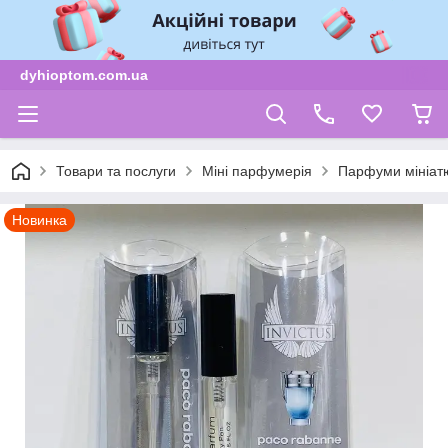
dyhioptom.com.ua
Товари та послуги
Міні парфумерія
Парфуми мініат
Новинка