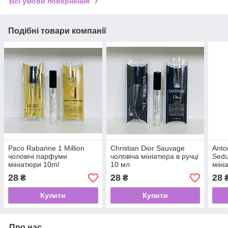
Всі умови повернення
Подібні товари компанії
Paco Rabanne 1 Million
Christian Dior Sauvage
Anto
чоловічі парфуми
чоловіча мініатюра в ручці
Sedu
мініатюри 10ml
10 мл
міні
28
28
28
₴
₴
Купити
Купити
Про нас