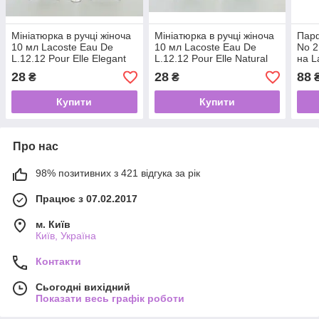
Мініатюрка в ручці жіноча
Мініатюрка в ручці жіноча
Парф
10 мл Lacoste Eau De
10 мл Lacoste Eau De
No 2
L.12.12 Pour Elle Elegant
L.12.12 Pour Elle Natural
на L
L.12
28
28
88
₴
₴
Pana
Купити
Купити
Про нас
98% позитивних з 421 відгука за рік
Працює з 07.02.2017
м. Київ
Київ, Україна
Контакти
Сьогодні вихідний
Показати весь графік роботи