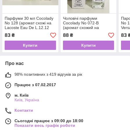
Парфуми 30 мл Cocolady
Чоловічі парфуми
Парф
No 128 (аромат схожі на
Cocolady No 072-В
No 1
Lacoste Eau De L.12.12
(аромат схожий на
Vers
Blanc)
Dolce&Gabbana The One
83
88
83
₴
₴
Grey Intense) 60 мл
Купити
Купити
Про нас
98% позитивних з 419 відгуків за рік
Працює з 07.02.2017
м. Київ
Київ, Україна
Контакти
Сьогодні працює з 09:00 до 18:00
Показати весь графік роботи