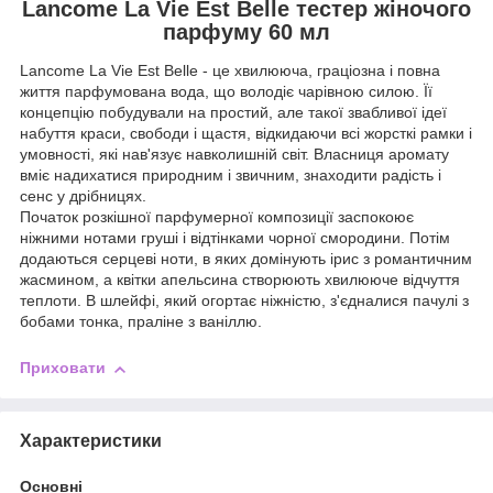
Lancome La Vie Est Belle тестер жіночого
парфуму 60 мл
Lancome La Vie Est Belle - це хвилююча, граціозна і повна
життя парфумована вода, що володіє чарівною силою. Її
концепцію побудували на простий, але такої звабливої ідеї
набуття краси, свободи і щастя, відкидаючи всі жорсткі рамки і
умовності, які нав'язує навколишній світ. Власниця аромату
вміє надихатися природним і звичним, знаходити радість і
сенс у дрібницях.
Початок розкішної парфумерної композиції заспокоює
ніжними нотами груші і відтінками чорної смородини. Потім
додаються серцеві ноти, в яких домінують ірис з романтичним
жасмином, а квітки апельсина створюють хвилююче відчуття
теплоти. В шлейфі, який огортає ніжністю, з'єдналися пачулі з
бобами тонка, праліне з ваніллю.
Приховати
Характеристики
Основні