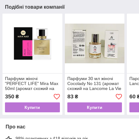
Подібні товари компанії
Парфуми жіночі
Парфуми 30 мл жіночі
Парф
"PERFECT LIFE" Mira Max
Cocolady No 131 (аромат
Lanc
50ml (аромат схожий на
схожий на Lancome La Vie
Lancome La Vie Est Belle)
Est Belle)
350
83
60
₴
₴
Купити
Купити
Про нас
98% позитивних з 418 відгуків за рік