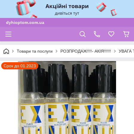
dyhioptom.com.ua
Товари та послуги
РОЗПРОДАЖ!!!!- АКІЯ!!!!!!
УВАГА
Срок до 01.2023