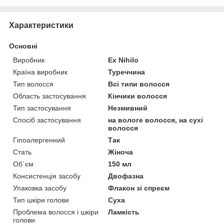
Характеристики
Основні
Виробник
Ex Nihilo
Країна виробник
Туреччина
Тип волосся
Всі типи волосся
Область застосування
Кінчики волосся
Тип застосування
Незмивний
Спосіб застосування
на вологе волосся, на сухі
волосся
Гіпоалергенний
Так
Стать
Жіноча
Об`єм
150 мл
Консистенція засобу
Двофазна
Упаковка засобу
Флакон зі спреєм
Тип шкіри голови
Суха
Проблема волосся і шкіри
Ламкість
голови