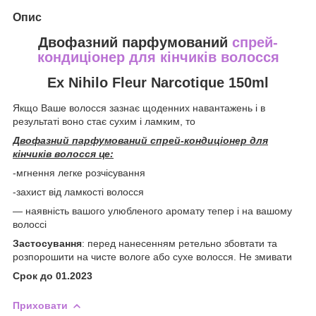
Опис
Двофазний парфумований
спрей-
кондиціонер для кінчиків волосся
Ex Nihilo Fleur Narcotique 150ml
Якщо Ваше волосся зазнає щоденних навантажень і в
результаті воно стає сухим і ламким, то
Двофазний парфумований спрей-кондиціонер для
кінчиків волосся це:
-мгнення легке розчісування
-захист від ламкості волосся
— наявність вашого улюбленого аромату тепер і на вашому
волоссі
Застосування
: перед нанесенням ретельно збовтати та
розпорошити на чисте вологе або сухе волосся. Не змивати
Срок до 01.2023
Приховати