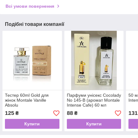
Всі умови повернення
Подібні товари компанії
Тестер 60ml Gold для
Парфуми унісекс Cocolady
50 м
жінок Montale Vanille
No 145-В (аромат Montale
Inte
Absolu
Intense Cafe) 60 мл
125
88
131
₴
₴
Купити
Купити