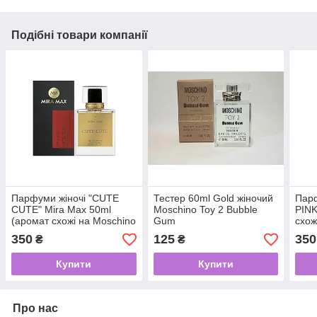
Подібні товари компанії
Парфуми жіночі "CUTE
Тестер 60ml Gold жіночий
Парф
CUTE" Mira Max 50ml
Moschino Toy 2 Bubble
PINK
(аромат схожі на Moschino
Gum
схож
I Love Love)
Bubb
350
125
350
₴
₴
Купити
Купити
Про нас