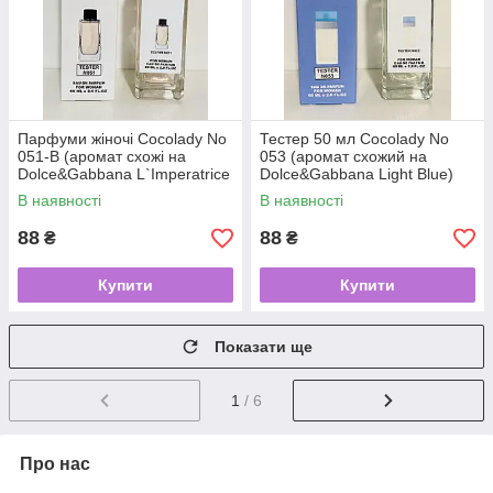
Парфуми жіночі Cocolady No
Тестер 50 мл Cocolady No
051-В (аромат схожі на
053 (аромат схожий на
Dolce&Gabbana L`Imperatrice
Dolce&Gabbana Light Blue)
3) 60 мл
В наявності
В наявності
88
88
₴
₴
Купити
Купити
Показати ще
1
/ 6
Про нас