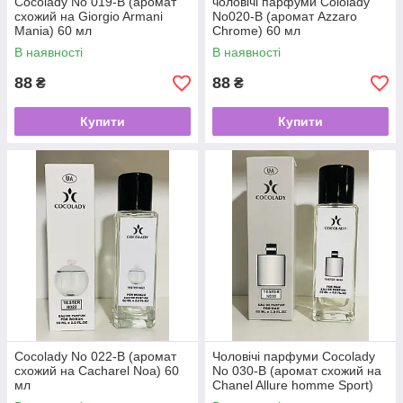
Cocolady No 019-В (аромат
чоловічі парфуми Cololady
схожий на Giorgio Armani
No020-В (аромат Azzaro
Mania) 60 мл
Chrome) 60 мл
В наявності
В наявності
88
88
₴
₴
Купити
Купити
Cocolady No 022-В (аромат
Чоловічі парфуми Cocolady
схожий на Cacharel Noa) 60
No 030-В (аромат схожий на
мл
Chanel Allure homme Sport)
60 мл