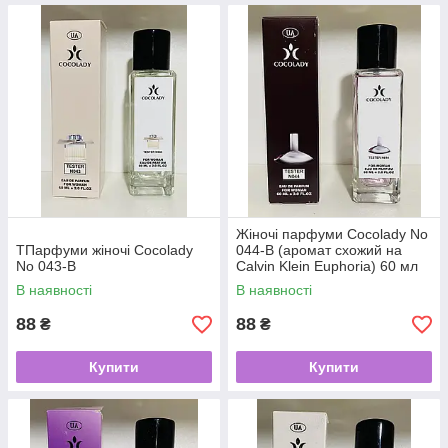
Жіночі парфуми Cocolady No
ТПарфуми жіночі Cocolady
044-В (аромат схожий на
No 043-В
Calvin Klein Euphoria) 60 мл
В наявності
В наявності
88
88
₴
₴
Купити
Купити