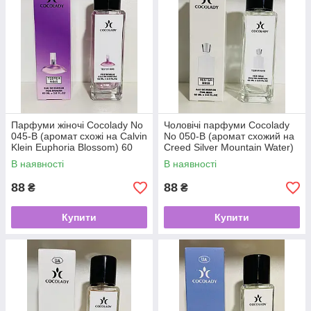
Парфуми жіночі Cocolady No
Чоловічі парфуми Cocolady
045-В (аромат схожі на Calvin
No 050-В (аромат схожий на
Klein Euphoria Blossom) 60
Creed Silver Mountain Water)
мл
60 мл
В наявності
В наявності
88
88
₴
₴
Купити
Купити