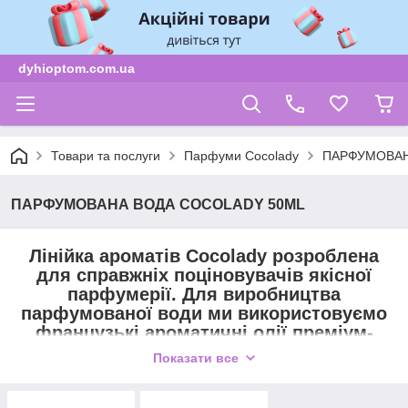
dyhioptom.com.ua
Товари та послуги
Парфуми Cocolady
ПАРФУМОВАН
ПАРФУМОВАНА ВОДА COCOLADY 50ML
Лінійка ароматів Cocolady розроблена
для справжніх поціновувачів якісної
парфумерії. Для виробництва
парфумованої води ми використовуємо
французькі ароматичні олії преміум-
якості. Запах, якість та вартість цих
Показати все
ароматів нікого не залишать байдужим.
50мл тестер Люкс якості