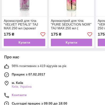
Аромаспрей для тіла
Аромаспрей для тіла
Аром
"VELVET PETALS" TAJ
"PURE SEDUCTION NOIR"
"VE
MAX 250 мл (аромат
TAJ MAX 250 мл (
250 
схожий на Victoria’s Secret
Victoria’s Secret PURE
Vict
175
175
175
₴
₴
VELVET PETALS)
SEDUCTION NOIR)
Nigh
Купити
Купити
Про нас
98% позитивних з 419 відгуків за рік
Працює з 07.02.2017
м. Київ
Київ, Україна
Контакти
Сьогодні працює з 09:00 до 18:00