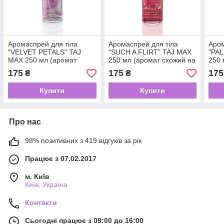
Аромаспрей для тіла
Аромаспрей для тіла
Аром
"VELVET PETALS" TAJ
"SUCH A FLIRT" TAJ MAX
"PA
MAX 250 мл (аромат
250 мл (аромат схожий на
250 
схожий на Victoria’s Secret
Victoria’s Secret SUCH A
Vict
175
175
175
₴
₴
VELVET PETALS)
FLIRT)
LAG
Купити
Купити
Про нас
98% позитивних з 419 відгуків за рік
Працює з 07.02.2017
м. Київ
Київ, Україна
Контакти
Сьогодні працює з 09:00 до 16:00