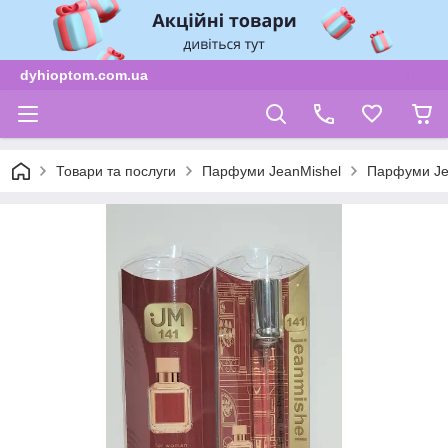
dyhioptom.com.ua
Товари та послуги
Парфуми JeanMishel
Парфуми Je