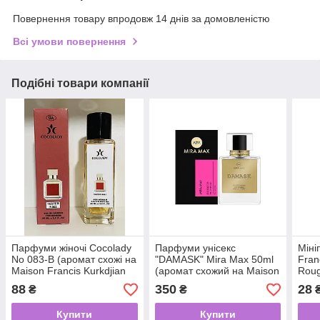
Повернення товару впродовж 14 днів за домовленістю
Всі умови повернення
Подібні товари компанії
Парфуми жіночі Cocolady
Парфуми унісекс
Міні
No 083-В (аромат схожі на
"DAMASK" Mira Max 50ml
Fran
Maison Francis Kurkdjian
(аромат схожий на Maison
Roug
Baccarat Rouge 540) 60
Francis Kurkdjian Baccarat
88
350
28
₴
₴
мл
Rouge 540)
Купити
Купити