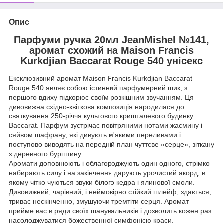
Опис
Парфуми ручка 20мл JeanMishel №141,
аромат схожий на Maison Francis
Kurkdjian Baccarat Rouge 540 унісекс
Ексклюзивний аромат Maison Francis Kurkdjian Baccarat
Rouge 540 являє собою істинний парфумерний шик, з
першого вдиху підкорює своїм розкішним звучанням. Ця
дивовижна східно-квіткова композиція народилася до
святкування 250-річчя культового кришталевого будинку
Baccarat. Парфум зустрічає повітряними нотами жасмину і
сяйвом шафрану, які дивують м'якими переливами і
поступово виводять на передній план чуттєве «серце», зіткану
з деревного бурштину.
Аромати доповнюють і облагороджують один одного, стрімко
набирають силу і на закінчення дарують урочистий акорд, в
якому чітко чуються звуки білого кедра і ялинової смоли.
Дивовижний, чарівний, і неймовірно стійкий шлейф, здається,
триває нескінченно, змушуючи тремтіти серця. Аромат
прийме вас в ряди своїх шанувальників і дозволить кожен раз
насолоджуватися божественної симфонією краси.