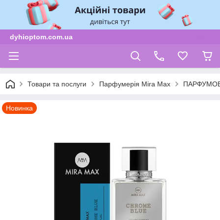
dyhioptom.com.ua
Товари та послуги
Парфумерія Mira Max
ПАРФУМОВ
Новинка