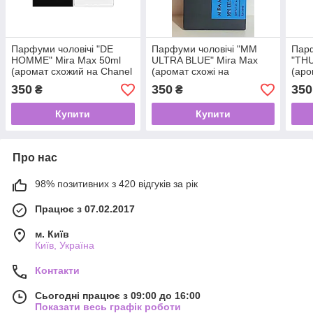
Парфуми чоловічі "DE
Парфуми чоловічі "MM
Парф
HOMME" Mira Max 50ml
ULTRA BLUE" Mira Max
"THU
(аромат схожий на Chanel
(аромат схожі на
(аро
Blue de Chanel)
Montblanc Explorer Ultra
Want
350
350
350
₴
₴
Blue) 50ml
Купити
Купити
Про нас
98% позитивних з 420 відгуків за рік
Працює з 07.02.2017
м. Київ
Київ, Україна
Контакти
Сьогодні працює з 09:00 до 16:00
Показати весь графік роботи