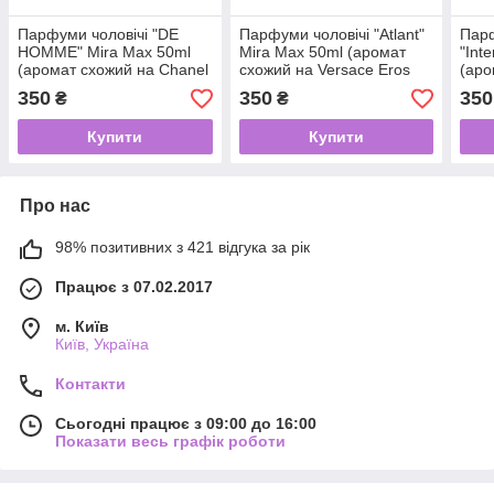
Парфуми чоловічі "DE
Парфуми чоловічі "Atlant"
Парф
HOMME" Mira Max 50ml
Mira Max 50ml (аромат
"Int
(аромат схожий на Chanel
схожий на Versace Eros
(аро
Blue de Chanel)
Eau de Parfum)
Herm
350
350
350
₴
₴
Eau 
Купити
Купити
Про нас
98% позитивних з 421 відгука за рік
Працює з 07.02.2017
м. Київ
Київ, Україна
Контакти
Сьогодні працює з 09:00 до 16:00
Показати весь графік роботи