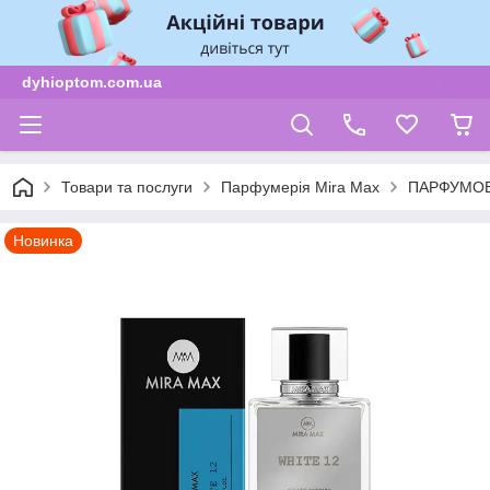
dyhioptom.com.ua
Товари та послуги
Парфумерія Mira Max
ПАРФУМОВ
Новинка