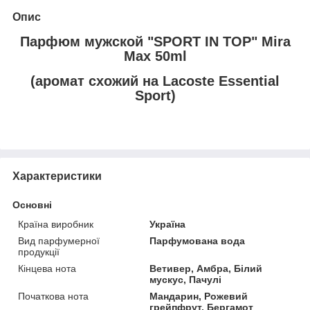
Опис
Парфюм мужской "SPORT IN TOP" Mira
Max 50ml
(аромат схожий на Lacoste Essential
Sport)
Характеристики
Основні
Країна виробник
Україна
Вид парфумерної
Парфумована вода
продукції
Кінцева нота
Ветивер, Амбра, Білий
мускус, Пачулі
Початкова нота
Мандарин, Рожевий
грейпфрут, Бергамот